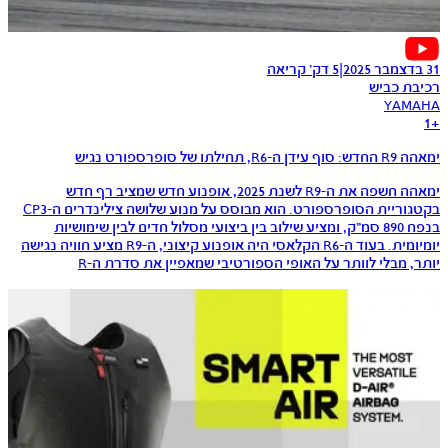
31 בדצמבר 2025
|
5 דק׳ קריאה
רכיבת כביש
YAMAHA
1
+
ימאהה R9 החדש: סוף עידן ה-R6, תחילתו של סופרספורט נגיש
ימאהה חשפה את ה-R9 לשנת 2025, אופנוע חדש שמציב רף חדש
בקטגוריית הסופרספורט. הוא מבוסס על מנוע שלושה צילינדרים ה-CP3
בנפח 890 סמ״ק, ומציע שילוב בין ביצועי מסלול חדים לבין שימושיות
יומיומית. בעוד ה-R6 הקלאסי היה אופנוע קיצוני, ה-R9 מציע חוויה נגישה
יותר, מבלי לוותר על האופי הספורטיבי שמאפיין את סדרת ה-R