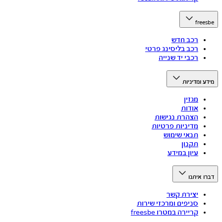
freesbe
רכב חדש
רכב בליסינג פרטי
רכבי יד שנייה
מידע ומדיניות
מגזין
אודות
הצהרת נגישות
מדיניות פרטיות
תנאי שימוש
תקנון
עיון במידע
דברו איתנו
יצירת קשר
סניפים ומרכזי שירות
קריירה במטרו freesbe