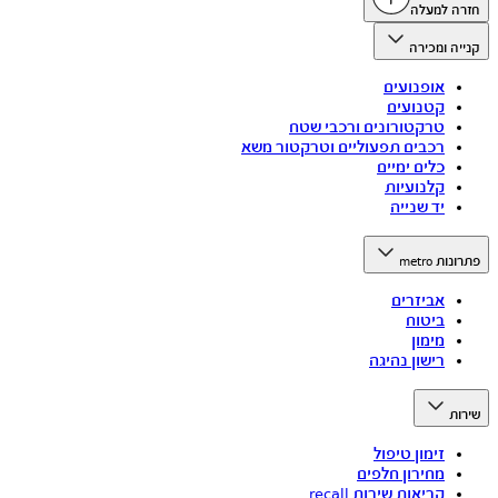
חזרה למעלה
קנייה ומכירה
אופנועים
קטנועים
טרקטורונים ורכבי שטח
רכבים תפעוליים וטרקטור משא
כלים ימיים
קלנועיות
יד שנייה
פתרונות metro
אביזרים
ביטוח
מימון
רישון נהיגה
שירות
זימון טיפול
מחירון חלפים
קריאות שירות recall