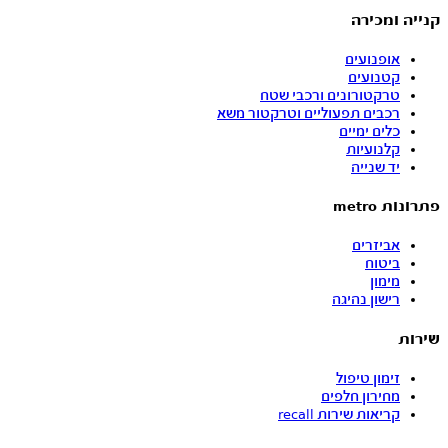
קנייה ומכירה
אופנועים
קטנועים
טרקטורונים ורכבי שטח
רכבים תפעוליים וטרקטור משא
כלים ימיים
קלנועיות
יד שנייה
פתרונות metro
אביזרים
ביטוח
מימון
רישון נהיגה
שירות
זימון טיפול
מחירון חלפים
קריאות שירות recall