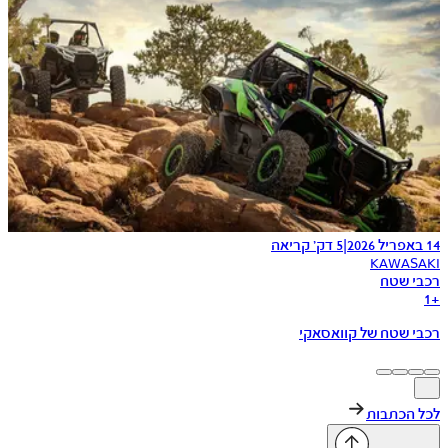
14 באפריל 2026
|
5 דק׳ קריאה
KAWASAKI
רכבי שטח
1
+
רכבי שטח של קוואסאקי
לכל הכתבות