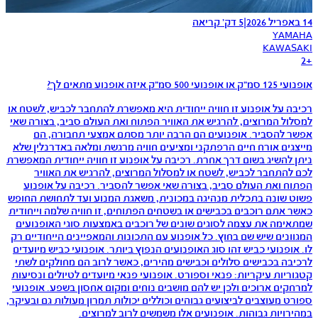
14 באפריל 2026
|
5 דק׳ קריאה
YAMAHA
KAWASAKI
2
+
אופנועי 125 סמ"ק או אופנועי 500 סמ"ק איזה אופנוע מתאים לך?
רכיבה על אופנוע זו חוויה ייחודית היא מאפשרת להתחבר לכביש, לשטח או
למסלול המרוצים, להרגיש את האוויר הפתוח ואת העולם סביב, בצורה שאי
אפשר להסביר. אופנועים הם הרבה יותר מסתם אמצעי תחבורה, הם
מייצגים אורח חיים הרפתקני ומציעים חוויה מרגשת ומלאה באדרנלין שלא
ניתן להשיג בשום דרך אחרת. רכיבה על אופנוע זו חוויה ייחודית המאפשרת
לכם להתחבר לכביש, לשטח או למסלול המרוצים, להרגיש את האוויר
הפתוח ואת העולם סביב, בצורה שאי אפשר להסביר. רכיבה על אופנוע
פשוט שונה בתכלית מנהיגה במכונית, משאגת המנוע ועד לתחושת החופש
כאשר אתם רוכבים בכבישים או בשטחים הפתוחים, זו חוויה שלמה וייחודית
שמתאימה את עצמה לסוגים שונים של רוכבים באמצעות סוגי האופנועים
המגוונים שיש שם בחוץ. כל אופנוע עם התכונות והמאפיינים הייחודיים רק
לו. אופנועי כביש זהו סוג האופנועים הנפוץ ביותר. אופנועי כביש מיועדים
לרכיבה בכבישים סלולים וכבישים מהירים, כאשר לרוב הם מחולקים לשתי
קטגוריות עיקריות: פנאי וספורט. אופנועי פנאי מיועדים לטיולים ונסיעות
למרחקים ארוכים ולכן יש להם מושבים נוחים ומקום אחסון בשפע. אופנועי
ספורט מעוצבים לביצועים גבוהים וכוללים יכולות תמרון מעולות גם ובעיקר,
במהירויות גבוהות. אופנועים אלו משמשים לרוב למרוצים.