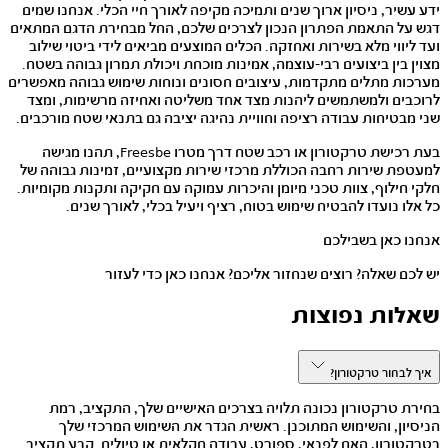
ידע עשיר, ניסיון ארוך שנים ותמיכה מקיפה לאורך חיי הכלי. אנחנו שמים
דגש על התאמת הפתרון הנכון לצרכים שלכם, החל מבחירת הדגם המתאים
ועד ליווי מלא בשירות ואחזקה. הכלים המוצעים מביאים לידי ביטוי שילוב
מצוין בין ביצועים רבי-עוצמה, אמינות מוכחת ויכולת תמרון גבוהה בשטח.
מערכות מתלים מתקדמות, עיצובים חסונים ונוחות שימוש גבוהה מאפשרים
לרוכבים ולמשתמשים ליהנות מצד אחד משליטה ואחיזה מרשימות, ומצד
שני מבטיחות עבודה רציפה וחוויית נהיגה יציבה גם בתנאי שטח מורכבים.
בעת רכישת טרקטורון או רכב שטח דרך מטרו Freesbe, תהנו מגישה
למעטפת שירות רחבה הכוללת מרכזי שירות מקצועיים, זמינות גבוהה של
חלקי חילוף, צוות טכני מיומן והיכרות עמוקה עם חקיקה ותקנות מקומיות.
כל אלו נועדו להבטיח שימוש בטוח, רציף ויעיל בכלי, לאורך שנים.
אנחנו כאן בשבילכם
יש לכם שאלה? רוצים שנחזור אליכם? אנחנו כאן כדי לעזור
שאלות נפוצות
איך לבחור טרקטורון?
בחירת טרקטורון נכונה תלויה בצרכים האישיים שלך, התקציב, רמת
הניסיון, והשימוש המתוכנן. ראשית הגדר את השימוש המרכזי שלך
בטרקטורון, האם לפנאי, ספורט, עבודה חקלאית או טיולים. קבע תקציב