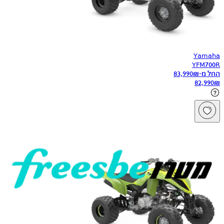
Yamaha
YFM700R
החל מ-
₪
83,990
82,990
₪