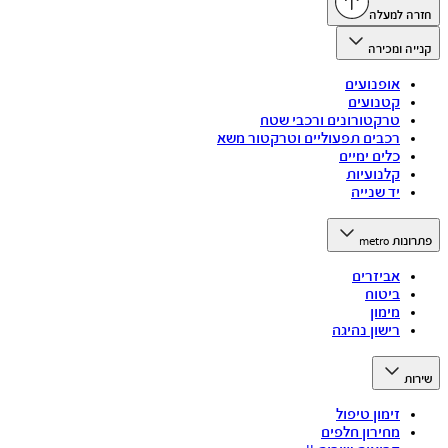
חזרה למעלה
קנייה ומכירה
אופנועים
קטנועים
טרקטורונים ורכבי שטח
רכבים תפעוליים וטרקטור משא
כלים ימיים
קלנועיות
יד שנייה
פתרונות metro
אביזרים
ביטוח
מימון
רישון נהיגה
שירות
זימון טיפול
מחירון חלפים