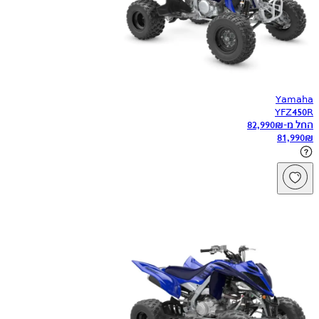
Yamaha
YFZ450R
החל מ-
₪
82,990
81,990
₪