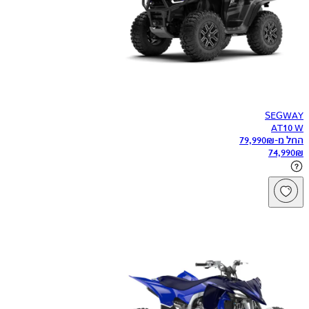
SEGWAY
AT10 W
החל מ-
₪
79,990
74,990
₪