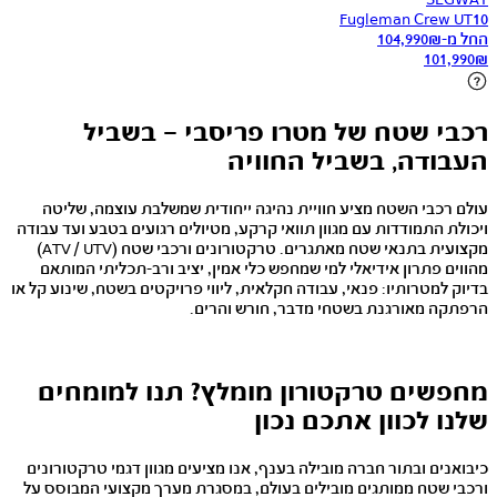
Fugleman Crew UT10
החל מ-
₪
104,990
101,990
₪
רכבי שטח של מטרו פריסבי – בשביל
העבודה, בשביל החוויה
עולם רכבי השטח מציע חוויית נהיגה ייחודית שמשלבת עוצמה, שליטה
ויכולת התמודדות עם מגוון תוואי קרקע, מטיולים רגועים בטבע ועד עבודה
מקצועית בתנאי שטח מאתגרים. טרקטורונים ורכבי שטח (ATV / UTV)
מהווים פתרון אידיאלי למי שמחפש כלי אמין, יציב ורב-תכליתי המותאם
בדיוק למטרותיו: פנאי, עבודה חקלאית, ליווי פרויקטים בשטח, שינוע קל או
הרפתקה מאורגנת בשטחי מדבר, חורש והרים.
מחפשים טרקטורון מומלץ? תנו למומחים
שלנו לכוון אתכם נכון
כיבואנים ובתור חברה מובילה בענף, אנו מציעים מגוון דגמי טרקטורונים
ורכבי שטח ממותגים מובילים בעולם, במסגרת מערך מקצועי המבוסס על