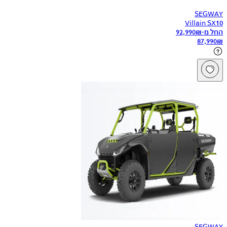
SEGWAY
Villain SX10
החל מ-
₪
92,990
87,990
₪
SEGWAY