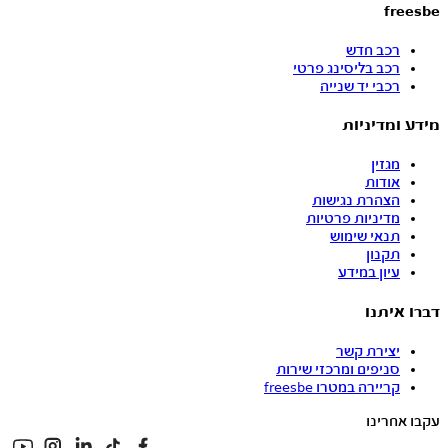
freesbe
רכב חדש
רכב בליסינג פרטי
רכבי יד שנייה
מידע ומדיניות
מגזין
אודות
הצהרת נגישות
מדיניות פרטיות
תנאי שימוש
תקנון
עיון במידע
דברו איתנו
יצירת קשר
סניפים ומרכזי שירות
קריירה במטרו freesbe
עקבו אחרינו