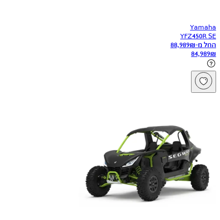
Yamaha
YFZ450R SE
החל מ-
₪
88,989
84,989
₪