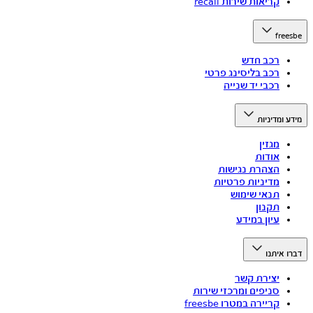
קריאות שירות recall
freesbe
רכב חדש
רכב בליסינג פרטי
רכבי יד שנייה
מידע ומדיניות
מגזין
אודות
הצהרת נגישות
מדיניות פרטיות
תנאי שימוש
תקנון
עיון במידע
דברו איתנו
יצירת קשר
סניפים ומרכזי שירות
קריירה במטרו freesbe