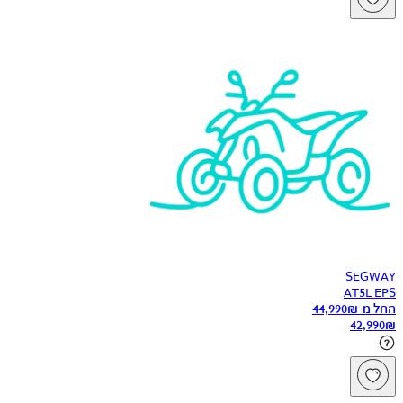
SEGWAY
AT5L EPS
החל מ-
₪
44,990
42,990
₪