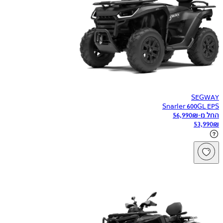
SEGWAY
Snarler 600GL EPS
החל מ-
₪
56,990
53,990
₪