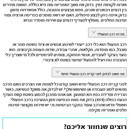
ושרות לקוחות זמין. בדוק את משך האחריות ומה היא כוללת. השווה מחירים
בין דגמים ויבואנים שונים, חפש מבצעים והטבות, כולל אפשרויות מימון.
בדוק איפה ניתן לבצע טיפולים, האם יש רשת מוסכים בפריסה ארצית ומהי
זמינות החלפים. מומלץ להעדיף דגמים עם שירות מוסדר ונגיש.
מה זה רכב תפעולי?
רכב תפעולי הוא כלי רכב ייעודי לשינוע אנשים או ציוד בשטח סגור או
מוגבל, כמו מוסדות, חקלאות, אתרי עבודה, שדות תעופה וקיבוצים. הוא
נועד בעיקר לעובדים, אנשי תחזוקה, צוותים לוגיסטיים ולכל מי שצריך כלי
תחבורה נוח ויעיל לתפעול יומיומי בשטח לא ציבורי.
מה חשוב לבדוק לפני קניית רכב תפעולי חדש?
לפני קניית רכב תפעולי חדש חשוב קודם כל למפות את הצרכים האם הרכב
מתאים לסוג העבודה או השימוש שלך? יש לבדוק את משקל הנשיאה, כושר
הגרירה ומדידת נפח תא המטען. אם אתה מתכנן לנסוע בשטח קשה העדף
הנעה כפולה (4X4) בדוק את טווח הנסיעה וזמן הטעינה ברכב תפעולי
חשמלי וודאו שהרכב עומד בתקני הביטחות וכי יש שירות מקצועי זמינות
חלפים ואחריות מקיפה.
רוצים שנחזור אליכם?