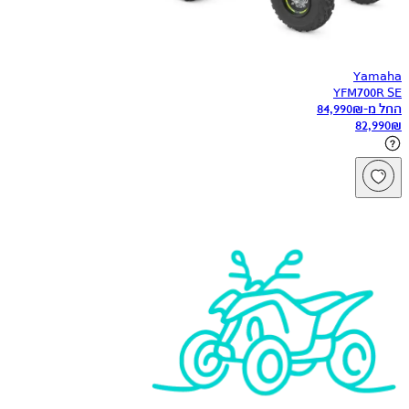
Yamaha
YFM700R SE
החל מ-
₪
84,990
82,990
₪