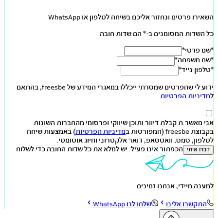
השאירו פרטים ונחזור אליכם בשיחה לטלפון או WhatsApp
כל השדות המסומנים ב-* הם שדות חובה
*שם פרטי*
*שם משפחה*
*טלפון נייד*
ידוע לי שהפרטים שמסרתי ייכללו במאגרי המידע של freesbe, בהתאם
ל
מדיניות הפרטיות
אני מאשר.ת קבלת דיוור ותוכן שיווקי ופרסומי מהחברות השונות
בקבוצת freesbe (המפורטות ב
מדיניות הפרטיות
) באמצעות שיחה
לטלפון, סמס, וואטסאפ, דואר אלקטרוני וחיוג אוטומטי.
הכפתור אינו פעיל. יש למלא את כל שדות החובה כדי לשלוח
דברו איתי
למענה מיידי, אנחנו זמינים
התקשרו אלינו
שלחו לנו WhatsApp