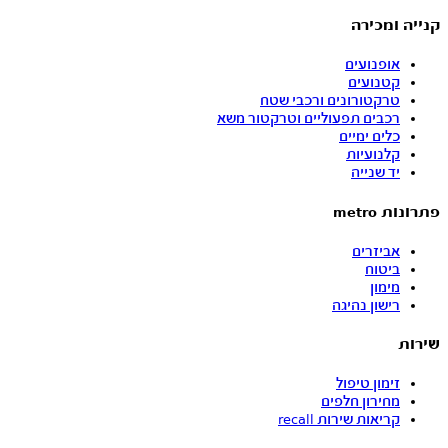
קנייה ומכירה
אופנועים
קטנועים
טרקטורונים ורכבי שטח
רכבים תפעוליים וטרקטור משא
כלים ימיים
קלנועיות
יד שנייה
פתרונות metro
אביזרים
ביטוח
מימון
רישון נהיגה
שירות
זימון טיפול
מחירון חלפים
קריאות שירות recall