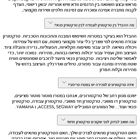
מראש ובצע השוואה בין הדגמים וודא שיש אחריות יבואן רישמי, העדף
לקנות מחברה אמינה ומוכרת עם זמינות חלפים ושירות מקצועי,
מה ההבדל בין טרקטורון לעבודה לבין טרקטורון פנאי?
ההבדל הוא בעיקר במטרות השימוש המבנה והתכונות הטכניות. טרקטורון
עבודה מתאים למי שצריך כלי עזר מקצועי בשטח, עם דגש על עמידות
ויכולת נשיאה. לרוב עבור משימות חקלאיות, תפעוליות, גרירה והובלת ציוד.
העיצוב חזק ועמיד עבור יכולות נשיאה גבוהות, מהירות: נמוכה יותר, כדי
לאפשר שליטה ויציבות. טרקטורון פנאי מיועד לרוכבים שמחפשים חווית
שטח מהירה ומהנה עבור ספורט, טיולים ואדרנלין. העיצוב בדגש על
מהירות וקלות תמרון
איזה טרקטורונים למכירה יש במטרו פריסבי?
ישנם מגוון רחב של טרקטורונים, אנחנו במטרו מוטור מוטור מציעים,
טרקטורון דו מושבי, טרקטורון חד מושבי, טרקטורון עבודה, טרקטורון
פנאי ועוד... של המותגים המובילים ACCESS, SEGWAY, ו YAMAHA.
מה חשוב לבדוק לפני שקונים טרקטורון חדש?
האם הטרקטורון מתאים לצרכים שלך, האם הטרקטורון מתאים לעבודה,
פנאי, טיולים או ספורט בחר מותג עם מוניטין טוב, אחריות יצרן ברורה