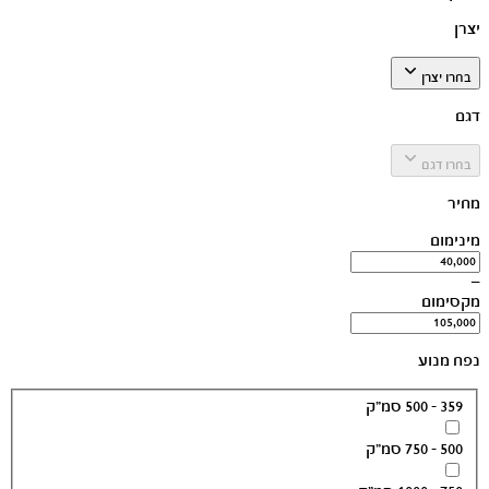
יצרן
בחרו יצרן
דגם
בחרו דגם
מחיר
מינימום
—
מקסימום
נפח מנוע
359 - 500 סמ״ק
500 - 750 סמ״ק