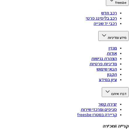
freesbe
רכב חדש
רכב בליסינג פרטי
רכבי יד שנייה
מידע ומדיניות
מגזין
אודות
הצהרת נגישות
מדיניות פרטיות
תנאי שימוש
תקנון
עיון במידע
דברו איתנו
יצירת קשר
סניפים ומרכזי שירות
קריירה במטרו freesbe
קנייה ומכירה