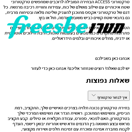
טרקטורוני ACCESS הבחירה המובילה לרוכבים שמחפשים טרקטורוני
שטח איכותיים עם שילוב מושלם של כוח, עמידות וחוויית רכיבה מרגשת. כל
דגם של טרקטורוני אקסס מתוכנן להעניק שליטה מלאה ובטיחות מרבית,
גם בתנאי שטח קשים כביש משובש, אדמה, חול או בוץ.
הטרקטורונים מתאימים למשתמשים מתחילים ומנוסים כאחד, ומציעים
פתרונות מתקדמים כמו מנועים בעוצמות שונות, תיבת הילוכים אוטומטית
או ידנית, מתלים איכותיים ובלמים הידראוליים.
אנחנו כאן בשבילכם
יש לכם שאלה? רוצים שנחזור אליכם? אנחנו כאן כדי לעזור
שאלות נפוצות
איך לבחור טרקטורון?
בחירת טרקטורון נכונה תלויה בצרכים האישיים שלך, התקציב, רמת
הניסיון, והשימוש המתוכנן. ראשית הגדר את השימוש המרכזי שלך
בטרקטורון, האם לפנאי, ספורט, עבודה חקלאית או טיולים. קבע תקציב
מראש ובצע השוואה בין הדגמים וודא שיש אחריות יבואן רישמי, העדף
לקנות מחברה אמינה ומוכרת עם זמינות חלפים ושירות מקצועי,