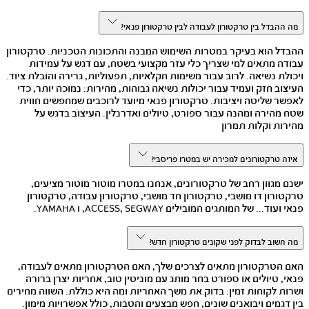
מה ההבדל בין טרקטורון לעבודה לבין טרקטורון פנאי?
ההבדל הוא בעיקר במטרות השימוש המבנה והתכונות הטכניות. טרקטורון
עבודה מתאים למי שצריך כלי עזר מקצועי בשטח, עם דגש על עמידות
ויכולת נשיאה. לרוב עבור משימות חקלאיות, תפעוליות, גרירה והובלת ציוד.
העיצוב חזק ועמיד עבור יכולות נשיאה גבוהות, מהירות: נמוכה יותר, כדי
לאפשר שליטה ויציבות. טרקטורון פנאי מיועד לרוכבים שמחפשים חווית
שטח מהירה ומהנה עבור ספורט, טיולים ואדרנלין. העיצוב בדגש על
מהירות וקלות תמרון
איזה טרקטורונים למכירה יש במטרו פריסבי?
ישנם מגוון רחב של טרקטורונים, אנחנו במטרו מוטור מוטור מציעים,
טרקטורון דו מושבי, טרקטורון חד מושבי, טרקטורון עבודה, טרקטורון
פנאי ועוד... של המותגים המובילים ACCESS, SEGWAY, ו YAMAHA.
מה חשוב לבדוק לפני שקונים טרקטורון חדש?
האם הטרקטורון מתאים לצרכים שלך, האם הטרקטורון מתאים לעבודה,
פנאי, טיולים או ספורט בחר מותג עם מוניטין טוב, אחריות יצרן ברורה
ושרות לקוחות זמין. בדוק את משך האחריות ומה היא כוללת. השווה מחירים
בין דגמים ויבואנים שונים, חפש מבצעים והטבות, כולל אפשרויות מימון.