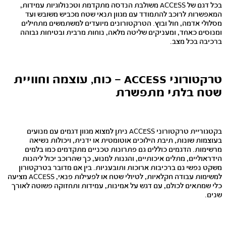
בכל דגם של ACCESS משולבת הנדסה מתקדמת וטכנולוגיות עמידות,
המאפשרות לרוכב להתמודד עם מגוון תנאי שטח מכביש משובש ועד
מסלולי אדמה, חול ובוץ. הטרקטורונים מיועדים למשתמשים מתחילים
ומנוסים כאחד, ומעניקים שליטה מלאה, נוחות מרבית ובטיחות גבוהה
ברכיבה בכל מצב.
טרקטורוני ACCESS – כוח, עוצמה וחוויית
שטח בלתי מתפשרת
בקטגוריית טרקטורוני ACCESS ניתן למצוא מגוון דגמים עם מנועים
בעוצמות שונות, תיבת הילוכים אוטומטית או ידנית, ויכולות נשיאה
מרשימות. הדגמים כוללים גם פתרונות טכניים מתקדמים כמו בלמים
הידראוליים, מתלים איכותיים, והגנות למנוע, כך שהרוכב יכול ליהנות
משקט נפשי גם ברכיבות ארוכות ותובעניות. בין אם מדובר בטרקטורון
למשימות עבודה חקלאיות, לטיולי שטח או לפעילות פנאי, ACCESS מציעה
כלי שמתאים לכולם, עם דגש על אמינות, עמידות ותחזוקה פשוטה לאורך
שנים.