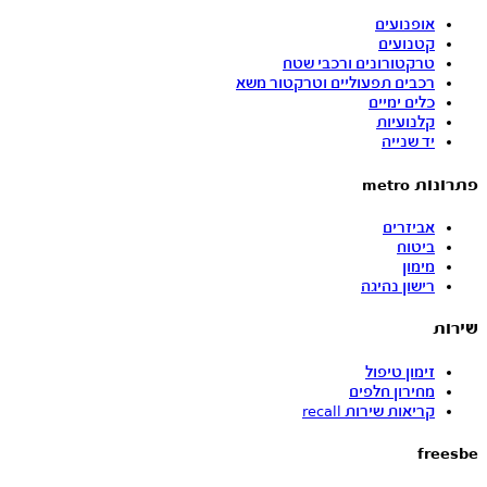
אופנועים
קטנועים
טרקטורונים ורכבי שטח
רכבים תפעוליים וטרקטור משא
כלים ימיים
קלנועיות
יד שנייה
פתרונות metro
אביזרים
ביטוח
מימון
רישון נהיגה
שירות
זימון טיפול
מחירון חלפים
קריאות שירות recall
freesbe