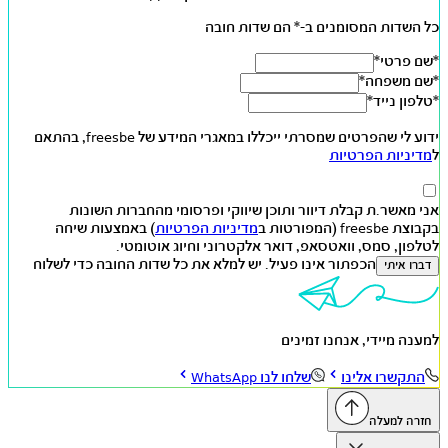
כל השדות המסומנים ב-* הם שדות חובה
*שם פרטי*
*שם משפחה*
*טלפון נייד*
ידוע לי שהפרטים שמסרתי ייכללו במאגרי המידע של freesbe, בהתאם
ל
מדיניות הפרטיות
אני מאשר.ת קבלת דיוור ותוכן שיווקי ופרסומי מהחברות השונות
בקבוצת freesbe (המפורטות ב
מדיניות הפרטיות
) באמצעות שיחה
לטלפון, סמס, וואטסאפ, דואר אלקטרוני וחיוג אוטומטי.
הכפתור אינו פעיל. יש למלא את כל שדות החובה כדי לשלוח
דברו איתי
למענה מיידי, אנחנו זמינים
התקשרו אלינו
שלחו לנו WhatsApp
חזרה למעלה