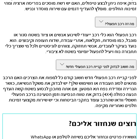
בדוק איפה ניתן לבצע טיפולים, האם יש רשת מוסכים בפריסה ארצית ומהי
זמינות החלפים. מומלץ להעדיף דגמים עם שירות מוסדר ונגיש.
מה זה רכב תפעולי?
רכב תפעולי הוא כלי רכב ייעודי לשינוע אנשים או ציוד בשטח סגור או
מוגבל, כמו מוסדות, חקלאות, אתרי עבודה, שדות תעופה וקיבוצים. הוא
נועד בעיקר לעובדים, אנשי תחזוקה, צוותים לוגיסטיים ולכל מי שצריך כלי
תחבורה נוח ויעיל לתפעול יומיומי בשטח לא ציבורי.
מה חשוב לבדוק לפני קניית רכב תפעולי חדש?
לפני קניית רכב תפעולי חדש חשוב קודם כל למפות את הצרכים האם הרכב
מתאים לסוג העבודה או השימוש שלך? יש לבדוק את משקל הנשיאה, כושר
הגרירה ומדידת נפח תא המטען. אם אתה מתכנן לנסוע בשטח קשה העדף
הנעה כפולה (4X4) בדוק את טווח הנסיעה וזמן הטעינה ברכב תפעולי
חשמלי וודאו שהרכב עומד בתקני הביטחות וכי יש שירות מקצועי זמינות
חלפים ואחריות מקיפה.
רוצים שנחזור אליכם?
השאירו פרטים ונחזור אליכם בשיחה לטלפון או WhatsApp