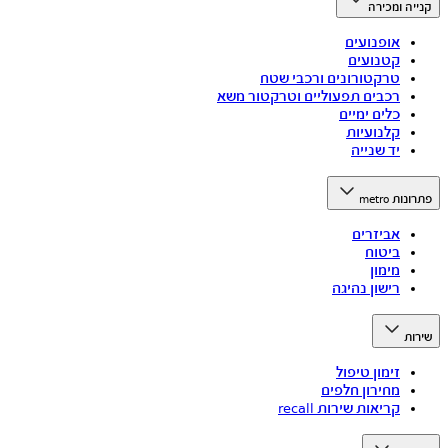
קנייה ומכירה
אופנועים
קטנועים
טרקטורונים ורכבי שטח
רכבים תפעוליים וטרקטור משא
כלים ימיים
קלנועיות
יד שנייה
פתרונות metro
אביזרים
ביטוח
מימון
רישון נהיגה
שירות
זימון טיפול
מחירון חלפים
קריאות שירות recall