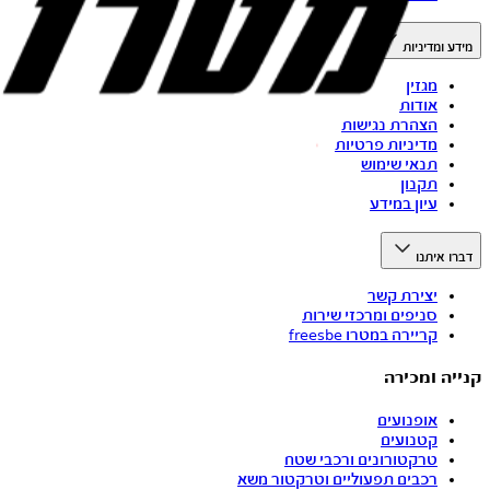
מידע ומדיניות
מגזין
אודות
הצהרת נגישות
מדיניות פרטיות
תנאי שימוש
תקנון
עיון במידע
דברו איתנו
יצירת קשר
סניפים ומרכזי שירות
קריירה במטרו freesbe
קנייה ומכירה
אופנועים
קטנועים
טרקטורונים ורכבי שטח
רכבים תפעוליים וטרקטור משא