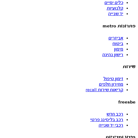
כלים ימיים
קלנועיות
יד שנייה
פתרונות metro
אביזרים
ביטוח
מימון
רישון נהיגה
שירות
זימון טיפול
מחירון חלפים
קריאות שירות recall
freesbe
רכב חדש
רכב בליסינג פרטי
רכבי יד שנייה
מידע ומדיניות