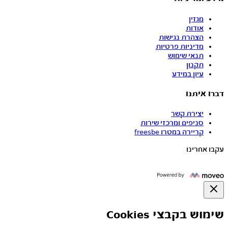
מגזין
אודות
הצהרת נגישות
מדיניות פרטיות
תנאי שימוש
תקנון
עיון במידע
דברו איתנו
יצירת קשר
סניפים ומרכזי שירות
קריירה במטרו freesbe
עקבו אחרינו
שימוש בקבצי Cookies