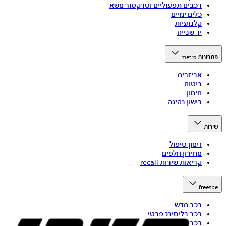
רכבים תפעוליים וטרקטור משא
כלים ימיים
קלנועיות
יד שנייה
פתרונות metro
אביזרים
ביטוח
מימון
רישון נהיגה
שירות
זימון טיפול
מחירון חלפים
קריאות שירות recall
freesbe
רכב חדש
רכב בליסינג פרטי
רכבי יד שנייה