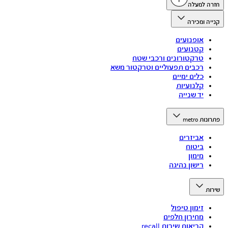
חזרה למעלה
קנייה ומכירה
אופנועים
קטנועים
טרקטורונים ורכבי שטח
רכבים תפעוליים וטרקטור משא
כלים ימיים
קלנועיות
יד שנייה
פתרונות metro
אביזרים
ביטוח
מימון
רישון נהיגה
שירות
זימון טיפול
מחירון חלפים
קריאות שירות recall