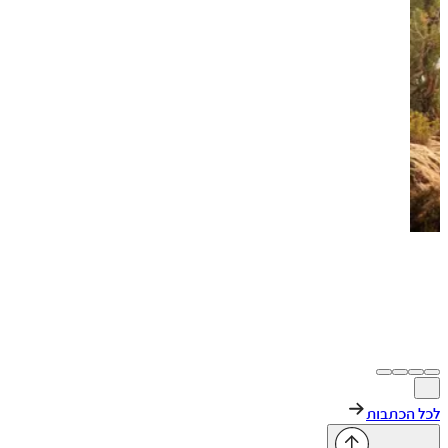
14 באפריל 2026
|
5 דק׳ קריאה
KAWASAKI
רכבי שטח
1
+
רכבי שטח של קוואסאקי
לכל הכתבות