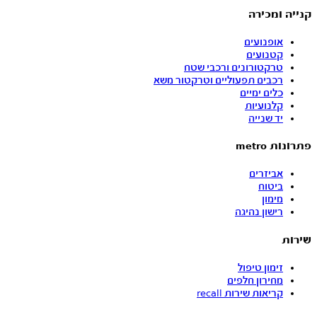
קנייה ומכירה
אופנועים
קטנועים
טרקטורונים ורכבי שטח
רכבים תפעוליים וטרקטור משא
כלים ימיים
קלנועיות
יד שנייה
פתרונות metro
אביזרים
ביטוח
מימון
רישון נהיגה
שירות
זימון טיפול
מחירון חלפים
קריאות שירות recall