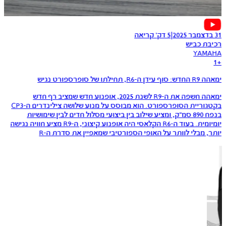
31 בדצמבר 2025
|
5 דק׳ קריאה
רכיבת כביש
YAMAHA
1
+
ימאהה R9 החדש: סוף עידן ה-R6, תחילתו של סופרספורט נגיש
ימאהה חשפה את ה-R9 לשנת 2025, אופנוע חדש שמציב רף חדש
בקטגוריית הסופרספורט. הוא מבוסס על מנוע שלושה צילינדרים ה-CP3
בנפח 890 סמ״ק, ומציע שילוב בין ביצועי מסלול חדים לבין שימושיות
יומיומית. בעוד ה-R6 הקלאסי היה אופנוע קיצוני, ה-R9 מציע חוויה נגישה
יותר, מבלי לוותר על האופי הספורטיבי שמאפיין את סדרת ה-R