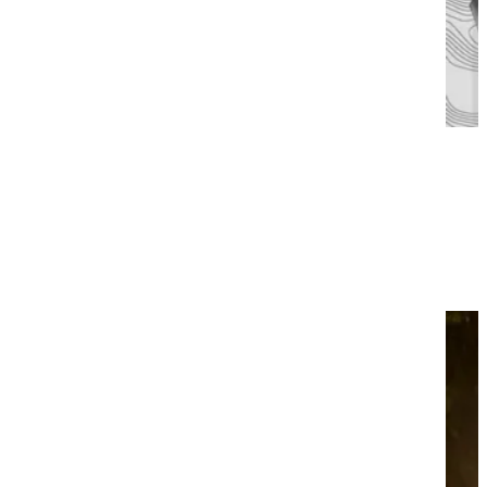
14 באפריל 2026
|
5 דק׳ קריאה
אביזרים
DAINESE
1
+
Smart Air של Dainese כרית האוויר החכמה שמשנה את חוקי המשחק
בדו-גלגלי